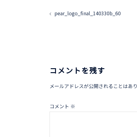
投
稿
pear_logo_final_140330b_60
ナ
ビ
ゲ
ー
シ
コメントを残す
ョ
ン
メールアドレスが公開されることはあ
コメント
※