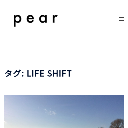
コ
ン
テ
ト
ン
グ
ツ
ル
へ
メ
ス
ニ
キ
ュ
ッ
ー
プ
タグ:
LIFE SHIFT