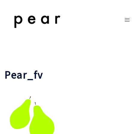
コ
ン
テ
ト
ン
グ
ツ
ル
へ
メ
ス
ニ
キ
ュ
ッ
ー
Pear_fv
プ