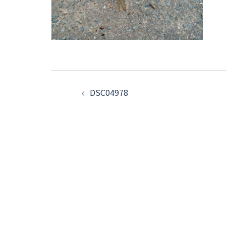
投
稿
DSC04978
ナ
ビ
ゲ
ー
シ
ョ
ン