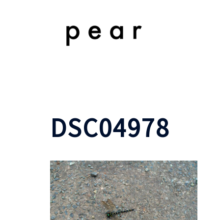
コ
ン
テ
ン
ツ
へ
ス
キ
ッ
DSC04978
プ