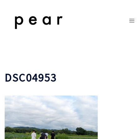
コ
ン
テ
ト
ン
グ
ツ
ル
へ
メ
ス
ニ
キ
ュ
ッ
ー
DSC04953
プ