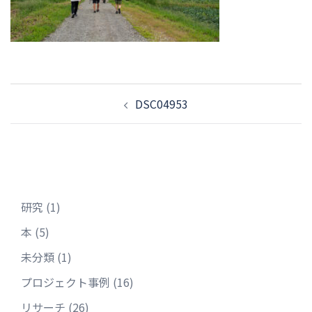
投
DSC04953
稿
ナ
ビ
ゲ
ー
シ
研究
(1)
ョ
本
(5)
ン
未分類
(1)
プロジェクト事例
(16)
リサーチ
(26)