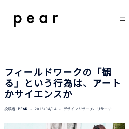
コ
ン
テ
ト
ン
グ
ツ
ル
へ
メ
ス
ニ
キ
ュ
ッ
ー
フィールドワークの「観
プ
る」という行為は、アート
かサイエンスか
投稿者:
PEAR
2016/04/14
デザインリサーチ
、
リサーチ