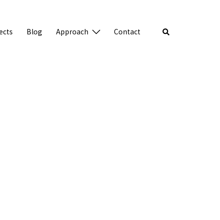
検
ects
Blog
Approach
Contact
索