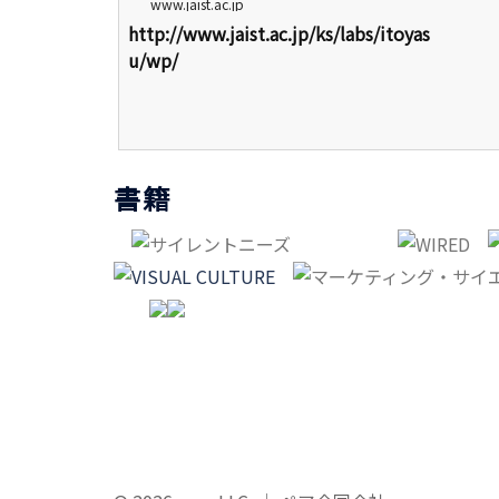
www.jaist.ac.jp
http://www.jaist.ac.jp/ks/labs/itoyas
u/wp/
書籍