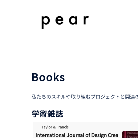
コ
ン
テ
ン
ツ
へ
ス
キ
ッ
Books
プ
私たちのスキルや取り組むプロジェクトと関連
学術雑誌
Taylor & Francis
International Journal of Design Crea